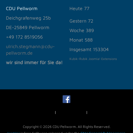
CDU Pellworm
Heute
77
Deichgrafenweg 25b
Gestern
72
DE-25849 Pellworm
Woche
389
+49
172 8519056
Monat
588
ulrich.stegmann@cdu-
Insgesamt
153304
pellworm.de
Kubik-Rubik Joomla! Extensions
wir sind immer für Sie da!
Impressum
Datenschutz
News
Copyright © 2026 CDU Pellworm. All Rights Reserved.