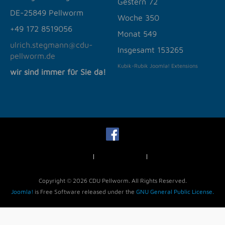
Gestern
72
DE-25849 Pellworm
Woche
350
+49
172 8519056
Monat
549
ulrich.stegmann@cdu-
Insgesamt
153265
pellworm.de
Kubik-Rubik Joomla! Extensions
wir sind immer für Sie da!
Impressum
Datenschutz
News
Copyright © 2026 CDU Pellworm. All Rights Reserved.
Joomla!
is Free Software released under the
GNU General Public License.